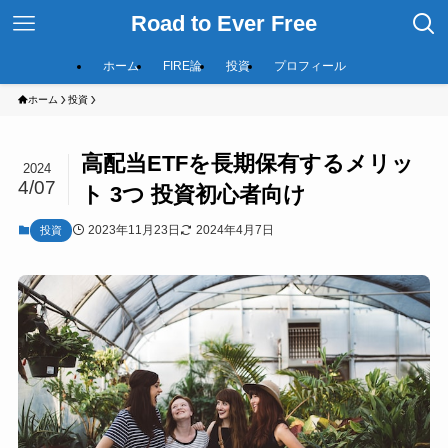
Road to Ever Free
ホーム
FIRE論
投資
プロフィール
ホーム
投資
高配当ETFを長期保有するメリッ
2024
4/07
ト 3つ 投資初心者向け
2023年11月23日
2024年4月7日
投資